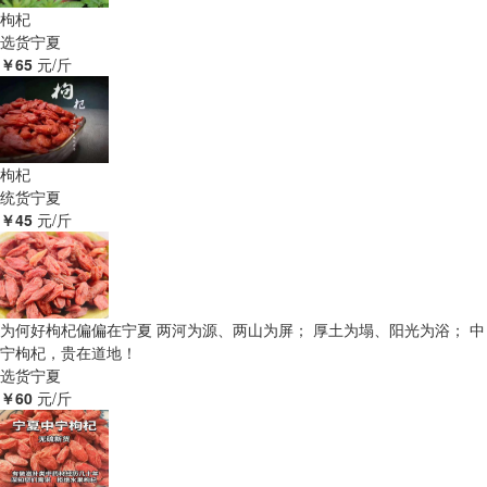
枸杞
选货
宁夏
￥65
元/斤
枸杞
统货
宁夏
￥45
元/斤
为何好枸杞偏偏在宁夏 两河为源、两山为屏； 厚土为塌、阳光为浴； 中
宁枸杞，贵在道地！
选货
宁夏
￥60
元/斤