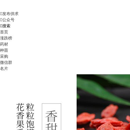
发布供求
公众号
搜索
首页
涨跌榜
药材
种苗
采购
微信群
名片