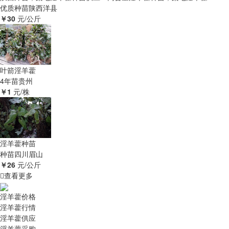
优质种苗
陕西洋县
￥30
元/公斤
叶箭淫羊藿
4年苗
贵州
￥1
元/株
淫羊藿种苗
种苗
四川眉山
￥26
元/公斤
查看更多
淫羊藿价格
淫羊藿行情
淫羊藿供应
淫羊藿采购