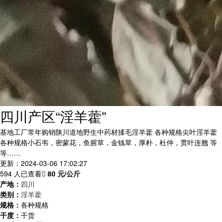
四川产区“淫羊藿”
基地工厂常年购销陕川道地野生中药材揉毛淫羊藿 各种规格尖叶淫羊藿
各种规格小石韦，密蒙花，鱼腥草，金钱草，厚朴，杜仲，贯叶连翘 等
等……
更新：2024-03-06 17:02:27
594 人已查看
80
元/公斤
产地：
四川
类别：
淫羊藿
规格：
各种规格
干度：
干货