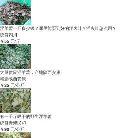
淫羊藿一斤多少钱？哪里能买到好的洋火叶？洋火叶怎么用？
统货
四川
￥55
元/斤
大量供应淫羊藿，产地陕西安康
精选
陕西安康
￥25
元/公斤
有一千斤晒干的野生淫羊藿
统货
青海民和
￥90
元/公斤