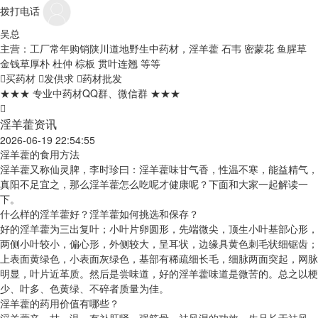
拨打电话
吴总
主营：工厂常年购销陕川道地野生中药材，淫羊藿 石韦 密蒙花 鱼腥草
金钱草厚朴 杜仲 棕板 贯叶连翘 等等
买药材
发供求
药材批发
★★★ 专业中药材QQ群、微信群 ★★★
淫羊藿资讯
2026-06-19 22:54:55
淫羊藿的食用方法
淫羊藿又称仙灵脾，李时珍曰：淫羊藿味甘气香，性温不寒，能益精气，
真阳不足宜之，那么淫羊藿怎么吃呢才健康呢？下面和大家一起解读一
下。
什么样的淫羊藿好？淫羊藿如何挑选和保存？
好的淫羊藿为三出复叶；小叶片卵圆形，先端微尖，顶生小叶基部心形，
两侧小叶较小，偏心形，外侧较大，呈耳状，边缘具黄色刺毛状细锯齿；
上表面黄绿色，小表面灰绿色，基部有稀疏细长毛，细脉两面突起，网脉
明显，叶片近革质。然后是尝味道，好的淫羊藿味道是微苦的。总之以梗
少、叶多、色黄绿、不碎者质量为佳。
淫羊藿的药用价值有哪些？