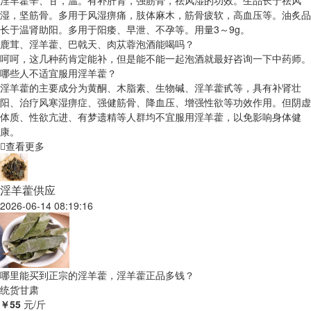
淫羊藿辛、甘，温。有补肝肾，强筋骨，祛风湿的功效。生品长于祛风
湿，坚筋骨。多用于风湿痹痛，肢体麻木，筋骨疲软，高血压等。油炙品
长于温肾助阳。多用于阳痿、早泄、不孕等。用量3～9g。
鹿茸、淫羊藿、巴戟天、肉苁蓉泡酒能喝吗？
呵呵，这几种药肯定能补，但是能不能一起泡酒就最好咨询一下中药师。
哪些人不适宜服用淫羊藿？
淫羊藿的主要成分为黄酮、木脂素、生物碱、淫羊藿甙等，具有补肾壮
阳、治疗风寒湿痹症、强健筋骨、降血压、增强性欲等功效作用。但阴虚
体质、性欲亢进、有梦遗精等人群均不宜服用淫羊藿，以免影响身体健
康。
查看更多
淫羊藿供应
2026-06-14 08:19:16
哪里能买到正宗的淫羊藿，淫羊藿正品多钱？
统货
甘肃
￥55
元/斤