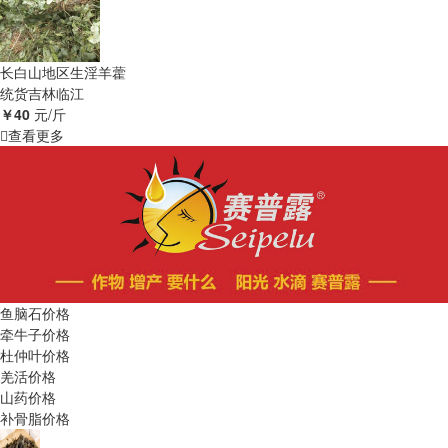
长白山地区生淫羊藿
统货
吉林临江
￥40
元/斤
查看更多
鱼脑石价格
牵牛子价格
杜仲叶价格
羌活价格
山药价格
补骨脂价格