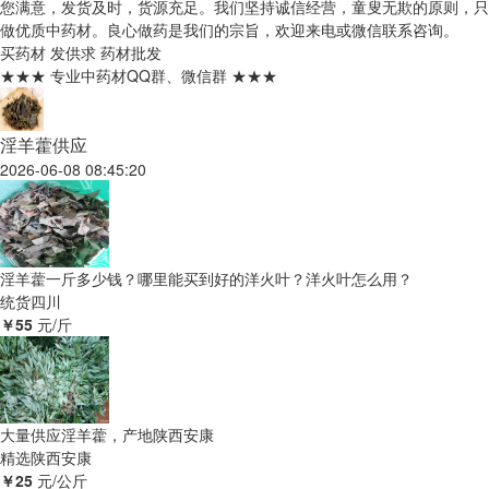
您满意，发货及时，货源充足。我们坚持诚信经营，童叟无欺的原则，只
做优质中药材。良心做药是我们的宗旨，欢迎来电或微信联系咨询。
买药材
发供求
药材批发
★★★ 专业中药材QQ群、微信群 ★★★
淫羊藿供应
2026-06-08 08:45:20
淫羊藿一斤多少钱？哪里能买到好的洋火叶？洋火叶怎么用？
统货
四川
￥55
元/斤
大量供应淫羊藿，产地陕西安康
精选
陕西安康
￥25
元/公斤