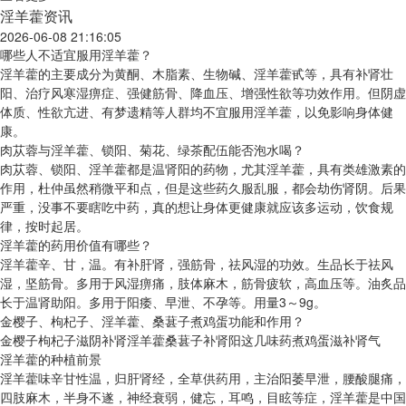
淫羊藿资讯
2026-06-08 21:16:05
哪些人不适宜服用淫羊藿？
淫羊藿的主要成分为黄酮、木脂素、生物碱、淫羊藿甙等，具有补肾壮
阳、治疗风寒湿痹症、强健筋骨、降血压、增强性欲等功效作用。但阴虚
体质、性欲亢进、有梦遗精等人群均不宜服用淫羊藿，以免影响身体健
康。
肉苁蓉与淫羊藿、锁阳、菊花、绿茶配伍能否泡水喝？
肉苁蓉、锁阳、淫羊藿都是温肾阳的药物，尤其淫羊藿，具有类雄激素的
作用，杜仲虽然稍微平和点，但是这些药久服乱服，都会劫伤肾阴。后果
严重，没事不要瞎吃中药，真的想让身体更健康就应该多运动，饮食规
律，按时起居。
淫羊藿的药用价值有哪些？
淫羊藿辛、甘，温。有补肝肾，强筋骨，祛风湿的功效。生品长于祛风
湿，坚筋骨。多用于风湿痹痛，肢体麻木，筋骨疲软，高血压等。油炙品
长于温肾助阳。多用于阳痿、早泄、不孕等。用量3～9g。
金樱子、枸杞子、淫羊藿、桑葚子煮鸡蛋功能和作用？
金樱子枸杞子滋阴补肾淫羊藿桑葚子补肾阳这几味药煮鸡蛋滋补肾气
淫羊藿的种植前景
淫羊藿味辛甘性温，归肝肾经，全草供药用，主治阳萎早泄，腰酸腿痛，
四肢麻木，半身不遂，神经衰弱，健忘，耳鸣，目眩等症，淫羊藿是中国