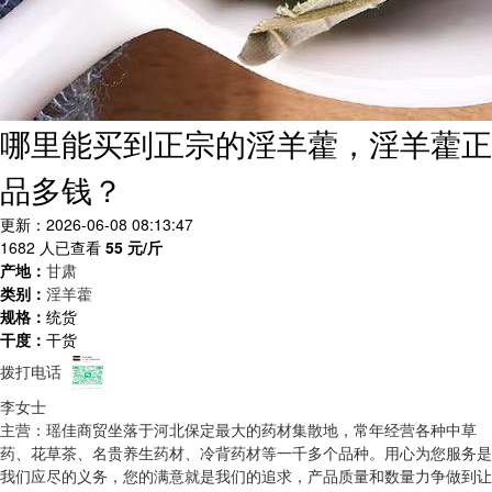
哪里能买到正宗的淫羊藿，淫羊藿正
品多钱？
更新：2026-06-08 08:13:47
1682 人已查看
55
元/斤
产地：
甘肃
类别：
淫羊藿
规格：
统货
干度：
干货
拨打电话
李女士
主营：瑶佳商贸坐落于河北保定最大的药材集散地，常年经营各种中草
药、花草茶、名贵养生药材、冷背药材等一千多个品种。用心为您服务是
我们应尽的义务，您的满意就是我们的追求，产品质量和数量力争做到让