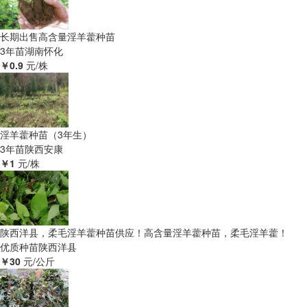
长期出售高含量淫羊藿种苗
3年苗
湖南怀化
￥0.9
元/株
淫羊藿种苗（3年生）
3年苗
陕西安康
￥1
元/株
陕西洋县，柔毛淫羊藿种苗供应！高含量淫羊藿种苗，柔毛淫羊藿！
优质种苗
陕西洋县
￥30
元/公斤