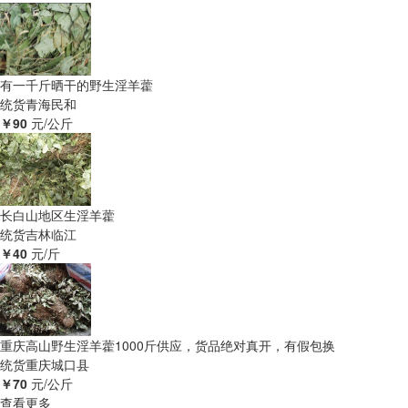
有一千斤晒干的野生淫羊藿
统货
青海民和
￥90
元/公斤
长白山地区生淫羊藿
统货
吉林临江
￥40
元/斤
重庆高山野生淫羊藿1000斤供应，货品绝对真开，有假包换
统货
重庆城口县
￥70
元/公斤
查看更多