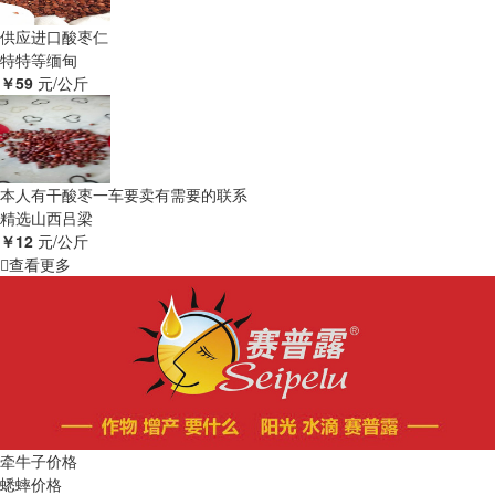
供应进口酸枣仁
特特等
缅甸
￥59
元/公斤
本人有干酸枣一车要卖有需要的联系
精选
山西吕梁
￥12
元/公斤
查看更多
牵牛子价格
蟋蟀价格