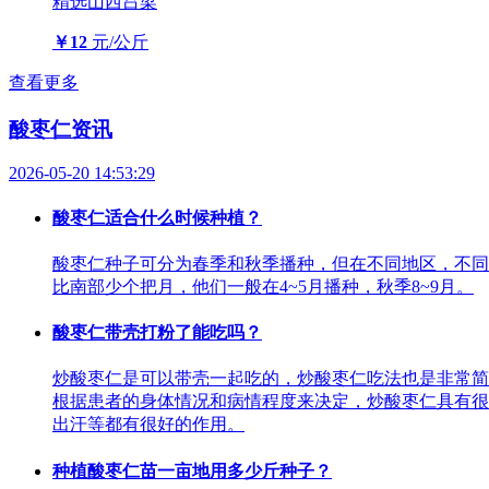
精选
山西吕梁
￥12
元/公斤
查看更多
酸枣仁资讯
2026-05-20 14:53:29
酸枣仁适合什么时候种植？
酸枣仁种子可分为春季和秋季播种，但在不同地区，不同
比南部少个把月，他们一般在4~5月播种，秋季8~9月。
酸枣仁带壳打粉了能吃吗？
炒酸枣仁是可以带壳一起吃的，炒酸枣仁吃法也是非常简
根据患者的身体情况和病情程度来决定，炒酸枣仁具有很
出汗等都有很好的作用。
种植酸枣仁苗一亩地用多少斤种子？