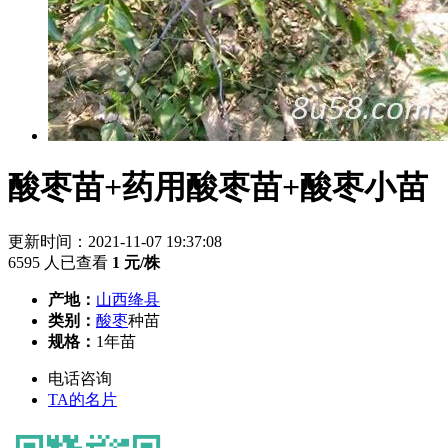
酸枣苗+药用酸枣苗+酸枣小苗
更新时间：2021-11-07 19:37:08
6595 人已查看
1
元/株
产地：
山西绛县
类别：
酸枣
种苗
规格：
1年苗
电话咨询
TA的名片