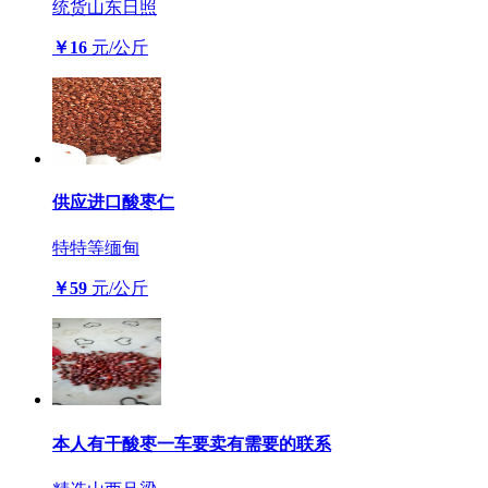
统货
山东日照
￥16
元/公斤
供应进口酸枣仁
特特等
缅甸
￥59
元/公斤
本人有干酸枣一车要卖有需要的联系