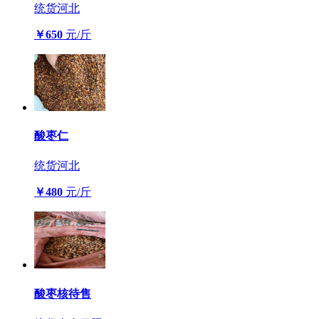
统货
河北
￥650
元/斤
酸枣仁
统货
河北
￥480
元/斤
酸枣核待售