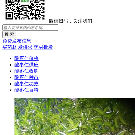
微信扫码，关注我们
免费发布信息
买药材
发供求
药材批发
酸枣仁价格
酸枣仁供应
酸枣仁收购
酸枣仁种苗
酸枣仁功效
酸枣仁百科