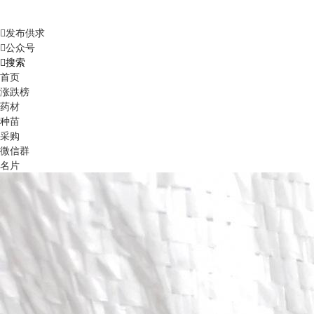
发布供求
公众号
搜索
首页
涨跌榜
药材
种苗
采购
微信群
名片