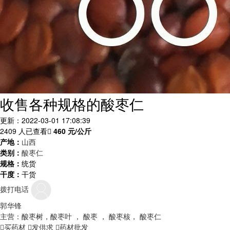
收售各种规格的酸枣仁
更新：2022-03-01 17:08:39
2409 人已查看
460
元/公斤
产地：
山西
类别：
酸枣仁
规格：
统货
干度：
干货
拨打电话
郭华锋
主营：酸枣树，酸枣叶 ， 酸枣 ， 酸枣核， 酸枣仁
买药材
发供求
药材批发