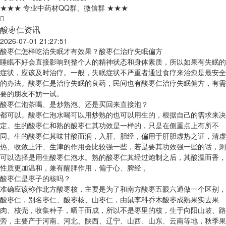
★★★ 专业中药材QQ群、微信群 ★★★
酸枣仁资讯
2026-07-01 21:27:51
酸枣仁怎样吃治失眠才有效果？酸枣仁治疗失眠偏方
睡眠不好会直接影响到整个人的精神状态和身体素质，所以如果有失眠的
症状，应该及时治疗。一般，失眠症状不严重者通过食疗来治愈是最安全
的办法。酸枣仁是治疗失眠的良药，民间也有酸枣仁治疗失眠偏方，有需
要的朋友不妨一试。
酸枣仁泡茶喝、是炒熟泡、还是买回来直接泡？
都可以。酸枣仁泡水喝可以用炒熟的也可以用生的，根据自己的需求来决
定。生的酸枣仁和熟的酸枣仁其功效是一样的，只是在侧重点上有所不
同。生的酸枣仁其味甘酸而润，入肝、胆经，偏用于肝胆虚热之证，清虚
热、收敛止汗、生津的作用会比较强一些，若是要其功效强一些的话，则
可以选择是用生酸枣仁泡水。熟的酸枣仁其经过炮制之后，其酸温而香，
性质更加温和，兼有醒脾作用，偏于心、脾经，
酸枣仁是枣子的核吗？
准确应该称作北方酸枣核，主要是为了和南方酸枣五眼六通做一个区别，
酸枣仁，别名枣仁、酸枣核、山枣仁，由鼠李科乔木酸枣成熟果实去果
肉、核壳，收集种子，晒干而成，所以不是枣里的核，生于向阳山坡、路
旁，主要产于河南、河北、陕西、辽宁、山西、山东、云南等地，秋季果