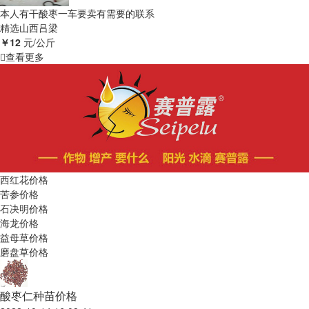
本人有干酸枣一车要卖有需要的联系
精选
山西吕梁
￥12
元/公斤
查看更多
西红花价格
苦参价格
石决明价格
海龙价格
益母草价格
磨盘草价格
酸枣仁种苗价格