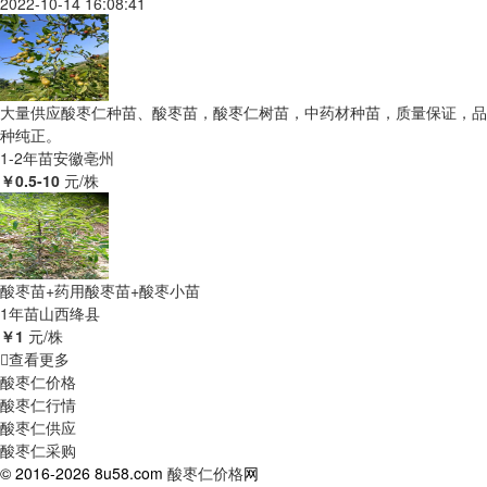
2022-10-14 16:08:41
大量供应酸枣仁种苗、酸枣苗，酸枣仁树苗，中药材种苗，质量保证，品
种纯正。
1-2年苗
安徽亳州
￥0.5-10
元/株
酸枣苗+药用酸枣苗+酸枣小苗
1年苗
山西绛县
￥1
元/株
查看更多
酸枣仁价格
酸枣仁行情
酸枣仁供应
酸枣仁采购
© 2016-2026 8u58.com
酸枣仁价格
网