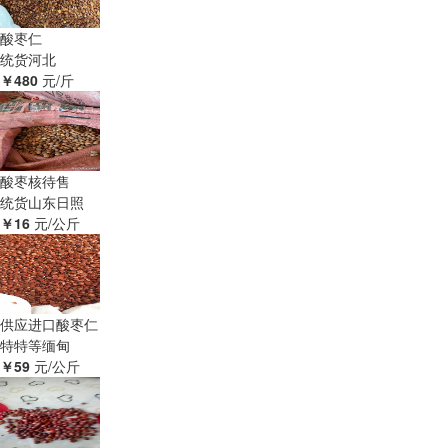
酸枣仁
统货
河北
￥480
元/斤
酸枣核待售
统货
山东日照
￥16
元/公斤
供应进口酸枣仁
特特等
缅甸
￥59
元/公斤