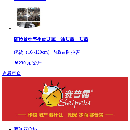
阿拉善纯野生肉苁蓉、油苁蓉、苁蓉
统货（10~120cm）
内蒙古阿拉善
￥230
元/公斤
查看更多
西红花价格