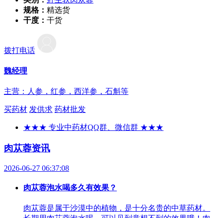
规格：
精选货
干度：
干货
拨打电话
魏经理
主营：人参，红参，西洋参，石斛等
买药材
发供求
药材批发
★★★ 专业中药材QQ群、微信群 ★★★
肉苁蓉资讯
2026-06-27 06:37:08
肉苁蓉泡水喝多久有效果？
肉苁蓉是属于沙漠中的植物，是十分名贵的中草药材。