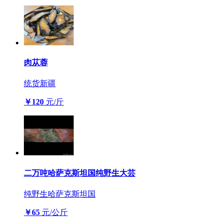
肉苁蓉
统货
新疆
￥120
元/斤
二万吨哈萨克斯坦国纯野生大芸
纯野生
哈萨克斯坦国
￥65
元/公斤