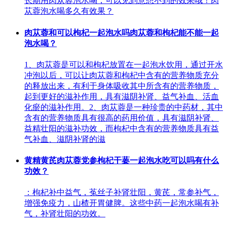
长期用肉苁蓉泡水喝，可以见到意想不到的效果哦！肉
苁蓉泡水喝多久有效果？
肉苁蓉和可以枸杞一起泡水吗肉苁蓉和枸杞能不能一起
泡水喝？
1、肉苁蓉是可以和枸杞放置在一起泡水饮用，通过开水
冲泡以后，可以让肉苁蓉和枸杞中含有的营养物质充分
的释放出来，有利于身体吸收其中所含有的营养物质，
起到更好的滋补作用，具有滋阴补肾、益气补血、活血
化瘀的滋补作用。2、肉苁蓉是一种珍贵的中药材，其中
含有的营养物质具有很高的药用价值，具有滋阴补肾、
益精壮阳的滋补功效，而枸杞中含有的营养物质具有益
气补血、滋阴补肾的滋
黄精黄芪肉苁蓉党参枸杞干葁一起泡水吃可以吗有什么
功效？
：枸杞补中益气，菟丝子补肾壮阳，黄芪，常参补气，
增强免疫力，山楂开胃健脾。这些中药一起泡水喝有补
气，补肾壮阳的功效。