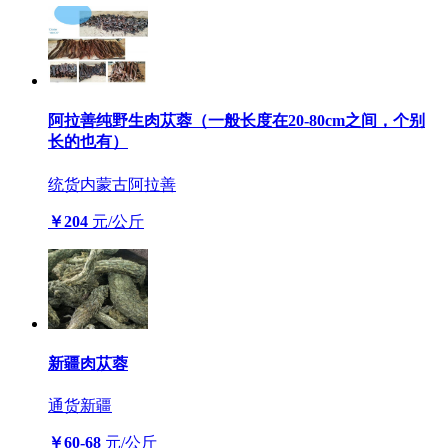
阿拉善纯野生肉苁蓉（一般长度在20-80cm之间，个别
长的也有）
统货
内蒙古阿拉善
￥204
元/公斤
新疆肉苁蓉
通货
新疆
￥60-68
元/公斤