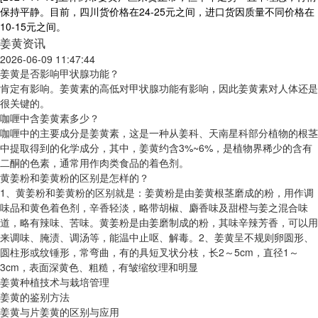
保持平静。目前，四川货价格在24-25元之间，进口货因质量不同价格在
10-15元之间。
姜黄资讯
2026-06-09 11:47:44
姜黄是否影响甲状腺功能？
肯定有影响。姜黄素的高低对甲状腺功能有影响，因此姜黄素对人体还是
很关键的。
咖喱中含姜黄素多少？
咖喱中的主要成分是姜黄素，这是一种从姜科、天南星科部分植物的根茎
中提取得到的化学成分，其中，姜黄约含3%~6%，是植物界稀少的含有
二酮的色素，通常用作肉类食品的着色剂。
黄姜粉和姜黄粉的区别是怎样的？
1、黄姜粉和姜黄粉的区别就是：姜黄粉是由姜黄根茎磨成的粉，用作调
味品和黄色着色剂，辛香轻淡，略带胡椒、麝香味及甜橙与姜之混合味
道，略有辣味、苦味。黄姜粉是由姜磨制成的粉，其味辛辣芳香，可以用
来调味、腌渍、调汤等，能温中止呕、解毒。2、姜黄呈不规则卵圆形、
圆柱形或纹锤形，常弯曲，有的具短叉状分枝，长2～5cm，直径1～
3cm，表面深黄色、粗糙，有皱缩纹理和明显
姜黄种植技术与栽培管理
姜黄的鉴别方法
姜黄与片姜黄的区别与应用