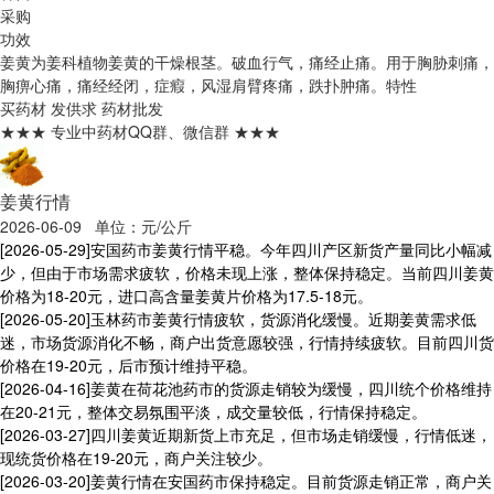
采购
功效
姜黄为姜科植物姜黄的干燥根茎。破血行气，痛经止痛。用于胸胁刺痛，
胸痹心痛，痛经经闭，症瘕，风湿肩臂疼痛，跌扑肿痛。
特性
买药材
发供求
药材批发
★★★ 专业中药材QQ群、微信群 ★★★
姜黄行情
2026-06-09 单位：元/公斤
[2026-05-29]
安国药市姜黄行情平稳。今年四川产区新货产量同比小幅减
少，但由于市场需求疲软，价格未现上涨，整体保持稳定。当前四川姜黄
价格为18-20元，进口高含量姜黄片价格为17.5-18元。
[2026-05-20]
玉林药市姜黄行情疲软，货源消化缓慢。近期姜黄需求低
迷，市场货源消化不畅，商户出货意愿较强，行情持续疲软。目前四川货
价格在19-20元，后市预计维持平稳。
[2026-04-16]
姜黄在荷花池药市的货源走销较为缓慢，四川统个价格维持
在20-21元，整体交易氛围平淡，成交量较低，行情保持稳定。
[2026-03-27]
四川姜黄近期新货上市充足，但市场走销缓慢，行情低迷，
现统货价格在19-20元，商户关注较少。
[2026-03-20]
姜黄行情在安国药市保持稳定。目前货源走销正常，商户关