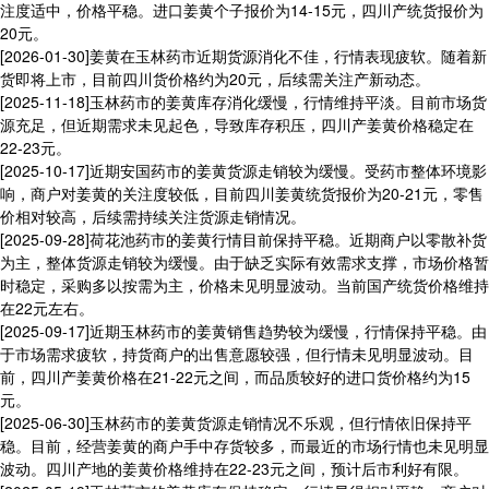
注度适中，价格平稳。进口姜黄个子报价为14-15元，四川产统货报价为
20元。
[2026-01-30]
姜黄在玉林药市近期货源消化不佳，行情表现疲软。随着新
货即将上市，目前四川货价格约为20元，后续需关注产新动态。
[2025-11-18]
玉林药市的姜黄库存消化缓慢，行情维持平淡。目前市场货
源充足，但近期需求未见起色，导致库存积压，四川产姜黄价格稳定在
22-23元。
[2025-10-17]
近期安国药市的姜黄货源走销较为缓慢。受药市整体环境影
响，商户对姜黄的关注度较低，目前四川姜黄统货报价为20-21元，零售
价相对较高，后续需持续关注货源走销情况。
[2025-09-28]
荷花池药市的姜黄行情目前保持平稳。近期商户以零散补货
为主，整体货源走销较为缓慢。由于缺乏实际有效需求支撑，市场价格暂
时稳定，采购多以按需为主，价格未见明显波动。当前国产统货价格维持
在22元左右。
[2025-09-17]
近期玉林药市的姜黄销售趋势较为缓慢，行情保持平稳。由
于市场需求疲软，持货商户的出售意愿较强，但行情未见明显波动。目
前，四川产姜黄价格在21-22元之间，而品质较好的进口货价格约为15
元。
[2025-06-30]
玉林药市的姜黄货源走销情况不乐观，但行情依旧保持平
稳。目前，经营姜黄的商户手中存货较多，而最近的市场行情也未见明显
波动。四川产地的姜黄价格维持在22-23元之间，预计后市利好有限。