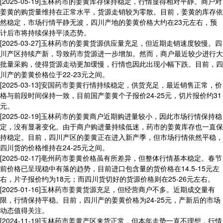
[2025-05-19]
玉林药市的姜黄库存保持稳定，行情显得相对平静。商户对
姜黄的购货量维持在正常水平，货源走销较为零散。目前，姜黄的库存依
然稳定，市场行情平静无波，四川产地的姜黄价格大约在23元左右，预
计后市将持续保持平淡态势。
[2025-03-27]
玉林药市的姜黄货源供应量充足，但近期走销速度较慢。四
川产区持续产新，导致药市货源进一步增加。然而，商户最近较少进行大
批量采购，使得货源走动更加缓慢，行情也因此出现小幅下跌。目前，四
川产的姜黄价格位于22-23元之间。
[2025-03-13]
安国药市姜黄行情持续稳定，供货充足，最近销售正常，价
格与前段时间保持一致，目前国产姜黄个子报价24-25元，切片报价约31
元。
[2025-02-19]
玉林药市的姜黄商户近期购进量较小，因此市场行情保持稳
定，没有显著变化。由于商户购进量持续低迷，药市的姜黄库存也一直保
持稳定。目前，四川产区的姜黄正在进入新产季，但市场行情依然平稳，
四川货的价格维持在24-25元之间。
[2025-02-17]
亳州药市姜黄价格虽有所差异，但整体行情基本稳定。春节
前价格已呈现稳中有落的趋势，目前进口包含量的货价格在14.5-15元左
右，片子报价约为18元；而四川货切好的货源价格则在25-26元左右。
[2025-01-16]
玉林药市姜黄货源充足，但经营商户不多。近期成交量有
限，行情保持平稳。目前，四川产的姜黄价格为24-25元，产新后的市场
动态值得关注。
[2024-11-19]
玉林药市姜黄产区来货正常，但本年走势一直不理想，行情