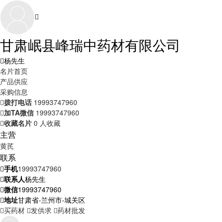
甘肃岷县峰瑞中药材有限公司
杨先生
名片首页
产品供应
采购信息
拨打电话
19993747960
加TA微信
19993747960
收藏名片
0 人收藏
主营
黄芪
联系
手机
19993747960
联系人
杨先生
微信
19993747960
地址
甘肃省-兰州市-城关区
买药材
发供求
药材批发