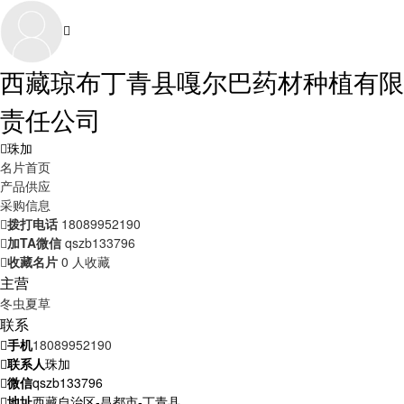
西藏琼布丁青县嘎尔巴药材种植有限
责任公司
珠加
名片首页
产品供应
采购信息
拨打电话
18089952190
加TA微信
qszb133796
收藏名片
0 人收藏
主营
冬虫夏草
联系
手机
18089952190
联系人
珠加
微信
qszb133796
地址
西藏自治区-昌都市-丁青县