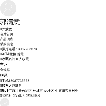
郭满意
郭满意
名片首页
产品供应
采购信息
拨打电话
13087735573
加TA微信
暂无
收藏名片
0 人收藏
主营
金钱草
联系
手机
13087735573
联系人
郭满意
地址
广西壮族自治区-桂林市-临桂区-中庸镇穴田村委
买药材
发供求
药材批发