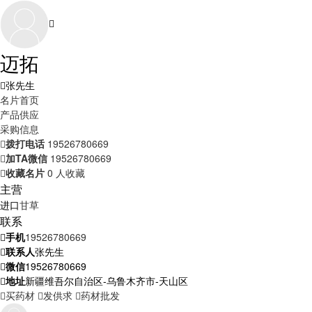
迈拓
张先生
名片首页
产品供应
采购信息
拨打电话
19526780669
加TA微信
19526780669
收藏名片
0 人收藏
主营
进口
甘草
联系
手机
19526780669
联系人
张先生
微信
19526780669
地址
新疆维吾尔自治区-乌鲁木齐市-天山区
买药材
发供求
药材批发