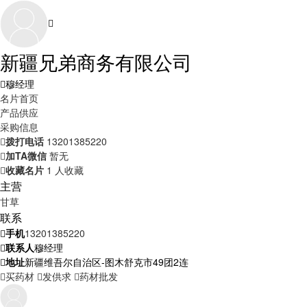
新疆兄弟商务有限公司
穆经理
名片首页
产品供应
采购信息
拨打电话
13201385220
加TA微信
暂无
收藏名片
1 人收藏
主营
甘草
联系
手机
13201385220
联系人
穆经理
地址
新疆维吾尔自治区-图木舒克市49团2连
买药材
发供求
药材批发