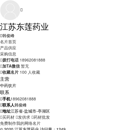
江苏东莲药业
韩俊峰
名片首页
产品供应
采购信息
拨打电话
18962081888
加TA微信
暂无
收藏名片
100 人收藏
主营
中药饮片
联系
手机
18962081888
联系人
韩俊峰
地址
江苏省-盐城市-亭湖区
买药材
发供求
药材批发
免费制作我的网络名片
© 2020 江苏东莲药业 访问量：1249