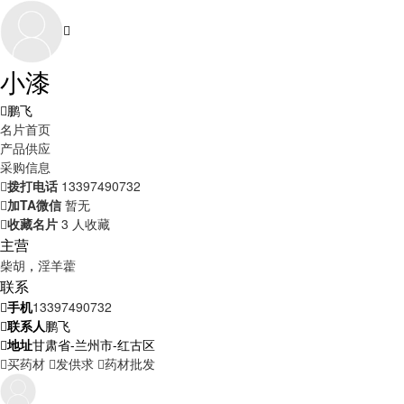
小漆
鹏飞
名片首页
产品供应
采购信息
拨打电话
13397490732
加TA微信
暂无
收藏名片
3 人收藏
主营
柴胡
，
淫羊藿
联系
手机
13397490732
联系人
鹏飞
地址
甘肃省-兰州市-红古区
买药材
发供求
药材批发