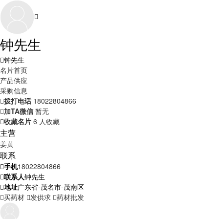
钟先生
钟先生
名片首页
产品供应
采购信息
拨打电话
18022804866
加TA微信
暂无
收藏名片
6 人收藏
主营
姜黄
联系
手机
18022804866
联系人
钟先生
地址
广东省-茂名市-茂南区
买药材
发供求
药材批发