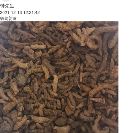
钟先生
2021-12-13 12:21:42
缅甸姜黄