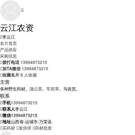
云江农资
李云江
名片首页
产品供应
采购信息
拨打电话
13994873215
加TA微信
13994873215
收藏名片
8 人收藏
主营
各种野生药材。
蒲公英
。
车前草
。马齿笕。
联系
手机
13994873215
联系人
李云江
微信
13994873215
地址
山西省-运城市-万荣县
买药材
发供求
药材批发