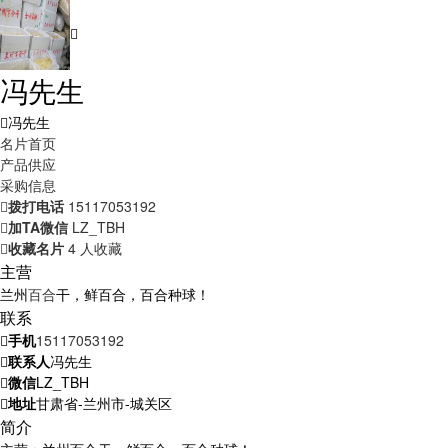
冯先生
冯先生
名片首页
产品供应
采购信息
拨打电话
15117053192
加TA微信
LZ_TBH
收藏名片
4 人收藏
主营
兰州
百合
干，鲜百合，百合种球！
联系
手机
15117053192
联系人
冯先生
微信
LZ_TBH
地址
甘肃省-兰州市-城关区
简介