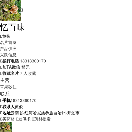
忆百味
黄俊
名片首页
产品供应
采购信息
拨打电话
18313360170
加TA微信
暂无
收藏名片
7 人收藏
主营
草果
砂仁
联系
手机
18313360170
联系人
黄俊
地址
云南省-红河哈尼族彝族自治州-开远市
买药材
发供求
药材批发