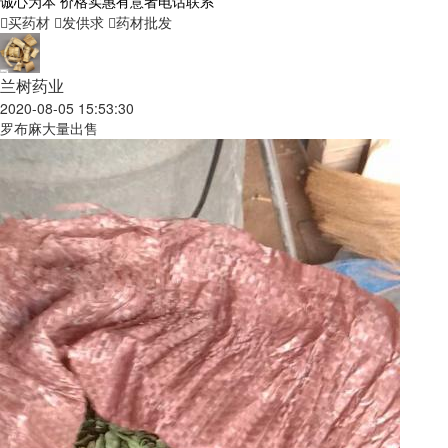
诚心为本 价格实惠有意者电话联系
买药材
发供求
药材批发
兰树药业
2020-08-05 15:53:30
罗布麻大量出售