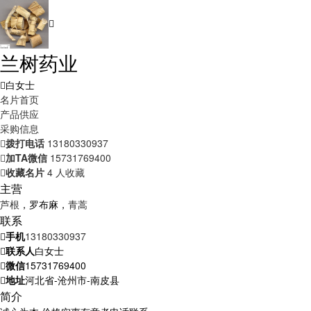
兰树药业
白女士
名片首页
产品供应
采购信息
拨打电话
13180330937
加TA微信
15731769400
收藏名片
4 人收藏
主营
芦根
，罗布麻，
青蒿
联系
手机
13180330937
联系人
白女士
微信
15731769400
地址
河北省-沧州市-南皮县
简介