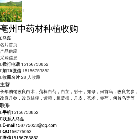
亳州中药材种植收购
马磊
名片首页
产品供应
采购信息
拨打电话
15156753852
加TA微信
15156753852
收藏名片
28 人收藏
主营
长年购销改良
白术
，蒲棒
白芍
，
白芷
，
射干
，
知母
，
何首乌
，改良
玄参
，
改良
丹参
，改良
桔梗
，
紫菀
，
板蓝根
，丹皮，
苍术
，
赤芍
，何首乌等等
联系
手机
15156753852
联系人
马磊
E-mail
156775053@qq.com
QQ
156775053
微信
15156753852