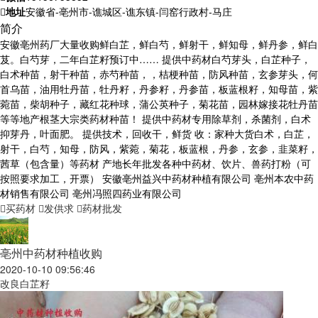
地址
安徽省-亳州市-谯城区-谯东镇-闫窑行政村-马庄
简介
安徽亳州药厂大量收购鲜白芷，鲜白芍，鲜射干，鲜知母，鲜丹参，鲜白
芨。白芍芽，二年白芷籽预订中…… 提供中药材白芍芽头，白芷种子，
白术种苗，射干种苗，赤芍种苗，，桔梗种苗，防风种苗，玄参芽头，何
首乌苗，油用牡丹苗，牡丹籽，丹参籽，丹参苗，板蓝根籽，知母苗，紫
菀苗，柴胡种子，藏红花种球，蒲公英种子，菊花苗，园林嫁接花牡丹苗
等等地产根茎大宗类药材种苗！ 提供中药材专用除草剂，杀菌剂，白术
抑芽丹，叶面肥。 提供技术，回收干，鲜货 收：家种大货白术，白芷，
射干，白芍，知母，防风，紫菀，菊花，板蓝根，丹参，玄参，韭菜籽，
茜草（包含量）等药材 产地长年批发各种中药材、饮片、兽药打粉（可
按照要求加工，开票） 安徽亳州益兴中药材种植有限公司 亳州本农中药
材销售有限公司 亳州冯照四药业有限公司
买药材
发供求
药材批发
亳州中药材种植收购
2020-10-10 09:56:46
改良白芷籽