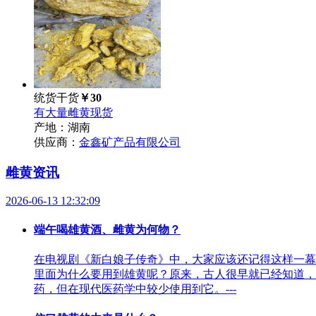
统货干货
￥30
有大量雌黄现货
产地：湖南
供应商：
金鑫矿产品有限公司
雌黄资讯
2026-06-13 12:32:09
端午喝雄黄酒、雌黄为何物？
在电视剧《新白娘子传奇》中，大家应该还记得这样一幕
里面为什么要用到雄黄呢？原来，古人很早就已经知道，
药，但在现代医药学中较少使用到它。---