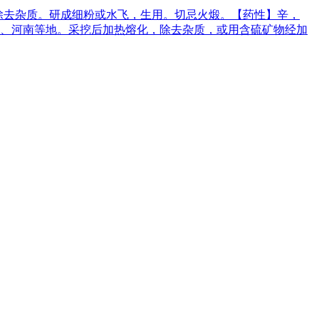
后除去杂质。研成细粉或水飞，生用。切忌火煅。【药性】辛，
、河南等地。采挖后加热熔化，除去杂质，或用含硫矿物经加