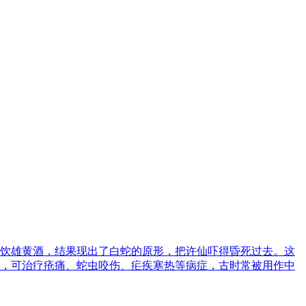
饮雄黄酒，结果现出了白蛇的原形，把许仙吓得昏死过去。这
，可治疗疮痛、蛇虫咬伤、疟疾寒热等病症，古时常被用作中