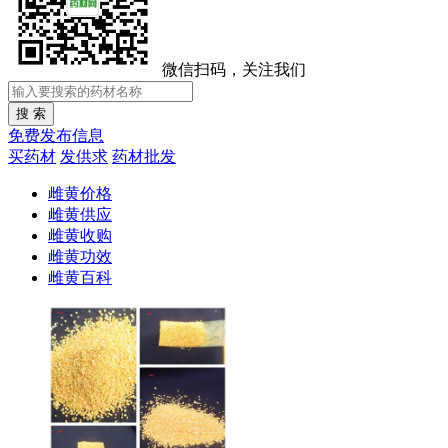
微信扫码，关注我们
免费发布信息
买药材
发供求
药材批发
雌黄价格
雌黄供应
雌黄收购
雌黄功效
雌黄百科