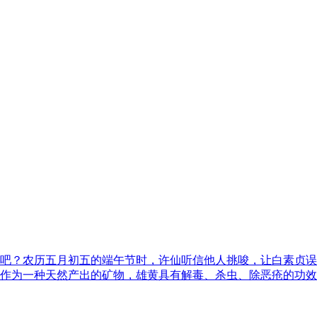
吧？农历五月初五的端午节时，许仙听信他人挑唆，让白素贞误
作为一种天然产出的矿物，雄黄具有解毒、杀虫、除恶疮的功效