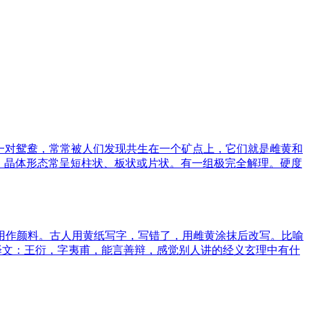
一对鸳鸯，常常被人们发现共生在一个矿点上，它们就是雌黄和
明。晶体形态常呈短柱状、板状或片状。有一组极完全解理。硬度
矿物，用作颜料。古人用黄纸写字，写错了，用雌黄涂抹后改写。比喻
译文：王衍，字夷甫，能言善辩，感觉别人讲的经义玄理中有什