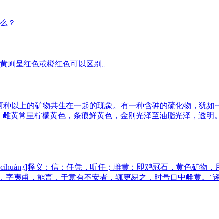
么？
黄则呈红色或橙红色可以区别。
两种以上的矿物共生在一起的现象。有一种含砷的硫化物，犹如
sS。雌黄常呈柠檬黄色，条痕鲜黄色，金刚光泽至油脂光泽，透
ǒucíhuáng]释义：信：任凭，听任；雌黄：即鸡冠石，黄色
衍，字夷甫，能言，于意有不安者，辄更易之，时号口中雌黄。”