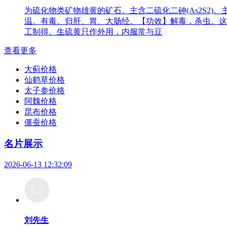
为硫化物类矿物雄黄的矿石。主含二硫化二砷(As2S2
温。有毒。归肝、胃、大肠经。【功效】解毒，杀虫。这
工制得。生硫黄只作外用，内服常与豆
查看更多
大蓟价格
仙鹤草价格
太子参价格
阿魏价格
昆布价格
僵蚕价格
名片展示
2026-06-13 12:32:09
刘先生