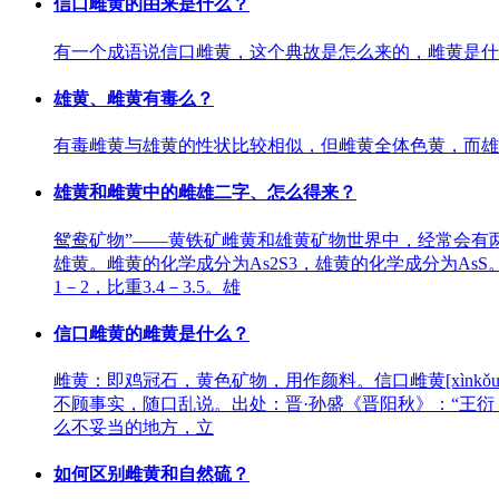
信口雌黄的由来是什么？
有一个成语说信口雌黄，这个典故是怎么来的，雌黄是什
雄黄、雌黄有毒么？
有毒雌黄与雄黄的性状比较相似，但雌黄全体色黄，而雄
雄黄和雌黄中的雌雄二字、怎么得来？
鸳鸯矿物”——黄铁矿雌黄和雄黄矿物世界中，经常会有
雄黄。雌黄的化学成分为As2S3，雄黄的化学成分为A
1－2，比重3.4－3.5。雄
信口雌黄的雌黄是什么？
雌黄：即鸡冠石，黄色矿物，用作颜料。信口雌黄[xìnk
不顾事实，随口乱说。出处：晋·孙盛《晋阳秋》：“王
么不妥当的地方，立
如何区别雌黄和自然硫？