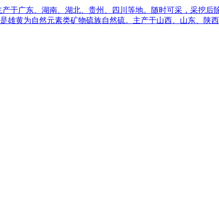
)。主产于广东、湖南、湖北、贵州、四川等地。随时可采，采挖
是雄黄为自然元素类矿物硫族自然硫。主产于山西、山东、陕西