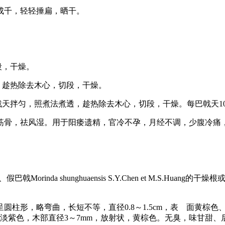
成千，轻轻捶扁，晒干。
段，干燥。
，趁热除去木心，切段，干燥。
拌匀，照煮法煮透，趁热除去木心，切段，干燥。每巴戟天100k
筋骨，祛风湿。用于阳痿遗精，官冷不孕，月经不调，少腹冷痛，
、假巴戟Morinda shunghuaensis S.Y.Chen et M.
形，略弯曲，长短不等，直径0.8～1.5cm，表 面黄棕色
，淡紫色，木部直径3～7mm，放射状，黄棕色。无臭，味甘甜、