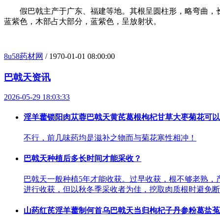
假巴戟主产于广东、福建等地。其根呈圆柱形，略弯曲，长短
蓝紫色，木部占大部分，蓝紫色，呈放射状。
8u58药材网
/ 1970-01-01 08:00:00
巴戟天资讯
2026-05-29 18:03:33
淫羊藿锁阳肉苁蓉巴戟天黄芪葛根枸杞甘草大枣菊花可以
不行，前几味药均是滋补之物而与菊花寒性相冲！
巴戟天种植后多长时间才能采收？
巴戟天一般种植5年才能收获。过早收获，根不够老熟，
进行收获，但以秋冬季采收者为佳，挖取肉质根时避免断
山药红芪淫羊藿制何首乌巴戟天当归枸杞子丹参粉葛盐菟