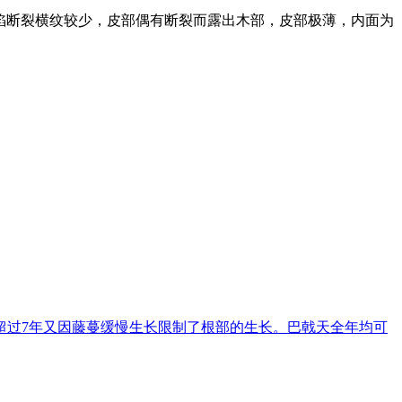
陷断裂横纹较少，皮部偶有断裂而露出木部，皮部极薄，内面为
超过7年又因藤蔓缓慢生长限制了根部的生长。巴戟天全年均可