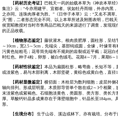
【
药材历史考证
】巴戟天一药的始载本草为《神农本草经
集注》云：“今亦用建平、宜都者。状如牡丹而细，外赤内黑，
之亦同。连珠肉厚者为胜。”《日华子本草》云：“又名不凋草
天”图，二者形态完全不同。以上本草所述及附图表明，巴戟天
侯宽昭教授对当时市售商品巴戟天的来源进行了调查，发现现代所用巴戟天
的正品收载。
【
植物形态鉴定
】藤状灌木。根肉质肥厚，圆柱形，呈结节
～10cm，宽2.5～5cm，先端尖，基部钝或圆，全缘，叶
污黄色短粗毛；花萼筒先端有不规则的齿裂或近平截；花冠白色，
时红色。种子4粒，卵形，被白色绒毛。花期4～7月，果期6～1
【
药材性状鉴定
】本品为扁圆柱形，略弯曲，长短不等，直
或淡紫色，易与木部剥离，木部坚硬，黄棕色或黄白色，直径1
【
药材显微鉴定
】横切面：木栓层为数列细胞；皮层外侧
轴向排列。形成层明显。木质部导管单个散在或2～3个相聚，
末淡紫色或紫褐色。石细胞淡黄色，类圆形、类方形、类长方形、
厚。草酸钙针晶多成柬存在于薄壁细胞中，针晶长至184μm
形。
【
生境分布
】 生于山谷、溪边或林下。亦有栽培。分布