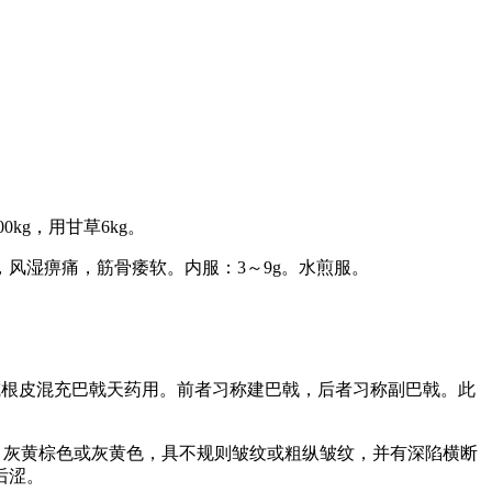
g，用甘草6kg。
风湿痹痛，筋骨痿软。内服：3～9g。水煎服。
S.Huang的干燥根或根皮混充巴戟天药用。前者习称建巴戟，后者习称副巴戟。此
、灰黄棕色或灰黄色，具不规则皱纹或粗纵皱纹，并有深陷横断
后涩。