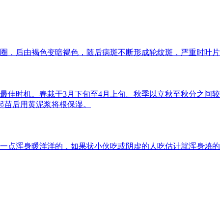
圈，后由褐色变暗褐色，随后病斑不断形成轮纹斑，严重时叶片
最佳时机。春栽于3月下旬至4月上旬。秋季以立秋至秋分之间
。起苗后用黄泥浆将根保湿。
一点浑身暖洋洋的，如果状小伙吃或阴虚的人吃估计就浑身焼的