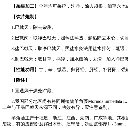
【
采集加工
】全年均可采挖，洗净，除去须根，晒至六七
【
饮片炮制
】
1.巴戟天：除去杂质。
2.巴戟肉：取净巴戟天，照蒸法蒸透，趁热除去木心，切
3.盐巴戟天：取净巴戟天，照盐水炙法用盐水拌匀，蒸透
4.制巴戟天：取甘草，捣碎，加水煎汤，去渣，加入净巴戟天
【
性能功用
】甘，辛，微温。归肾经、肝经。补肾阳，强
【
附注
】
1.置通风干燥处贮藏。
2.我国部分地区尚有将同属植物羊角藤Morinda umbellata L.
二种与正品巴戟天来源不同，功效有异，应注意鉴别。
羊角藤主产于福建、浙江、江西、湖南、广东等地。其根呈圆柱
裂纹，有的皮部断裂露出木部。质坚硬，断面皮部厚1～3mm