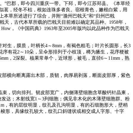
。”巴郡，即今四川重庆一带。下邳，即今江苏邳县。《本草经
叶似茗，经冬不枯，根如连珠多者良。宿根青色，嫩根白紫，用
上本草所述进行了综合，并附“滁州巴戟天”和“归州巴戟
天，古代本草所载的巴戟天目前难以确定其品种。1958年，
 How，《中国药典》1963年至2005年版均以此品种作为巴戟天
对生，膜质，叶柄长4～8mm，有褐色粗毛；叶片长圆形，长3
状花序有花2～10朵，呈伞形排列于小枝顶，稀为腋生，花序梗被
mm，2深裂。核果常单个，近球形，被毛，直径6～11mm，熟
的皮部横向断离露出木部，质韧，肉厚易剥落，断面皮部厚，紫色
晶束，切向排列。韧皮部宽广，内侧薄壁细胞含草酸钙针晶柬，
维较发达；木射线宽1～3列细胞；偶见非木化的木薄壁细胞群。粉
9μm，有的层纹明显，纹孔及孔沟明显，有的石细胞形大，壁稍
胞长梭形，具缘纹孔较大，纹孔口斜缝状或相交成人字形、十字