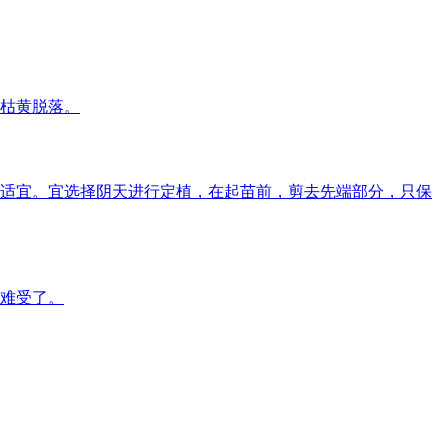
枯黄脱落。
较适宜。宜选择阴天进行定植，在起苗前，剪去先端部分，只保
难受了。