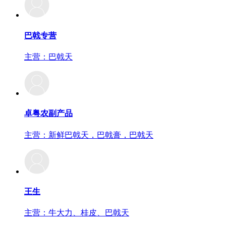
巴戟专营
主营：巴戟天
卓粤农副产品
主营：新鲜巴戟天，巴戟膏，巴戟天
王生
主营：牛大力、桂皮、巴戟天