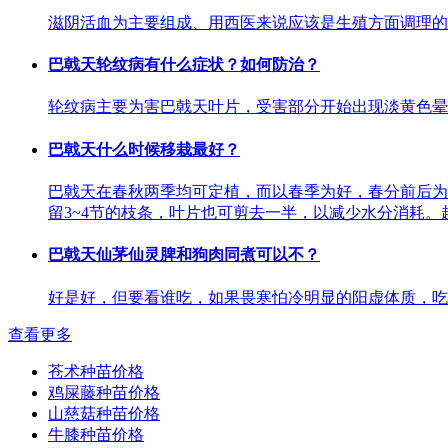
滋阴活血为主要组成、用西医来说应该是生殖方面调理的
巴戟天轮纹病有什么症状？如何防治？
轮纹病主要为害巴戟天叶片，受害部分开始出现淡黄色晕
巴戟天什么时候移栽最好？
巴戟天在春秋两季均可定植，而以春季为好，春分前后为
留3~4节的枝条，叶片也可剪去一半，以减少水分消耗
巴戟天仙茅仙灵脾和狗肉同煮可以不？
好是好，但要看谁吃，如果畏寒怕冷明显的阳虚体质，吃
查看更多
苍术种苗价格
鸡屎藤种苗价格
山慈菇种苗价格
牛膝种苗价格