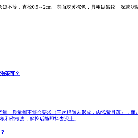
不等，直径0.5～2cm。表面灰黄棕色，具粗纵皱纹，深或浅
泡茶可？
产量、质量都不符合要求（三次根尚未形成，肉浅紫且薄），而
根和伤根皮，起挖后随即抖去泥土。
？