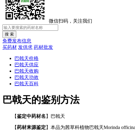
微信扫码，关注我们
免费发布信息
买药材
发供求
药材批发
巴戟天价格
巴戟天供应
巴戟天收购
巴戟天功效
巴戟天百科
巴戟天的鉴别方法
【
鉴定中药材名
】巴戟天
【
药材来源鉴定
】本品为茜草科植物巴戟天Morinda officin