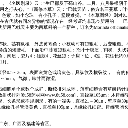
》。《名医别录》云：“生巴郡及下邳山谷。二月、八月采根阴干
用之打去心。”《新修本草》云：“巴戟天苗，俗方名三蔓草，
。色紫，如小念珠，有小孔子，坚硬难捣。”《本草图经》则对以
在古代就有同名异物的情况存在，经考证均非现今所用的 巴戟
主要为茜草科的一个新种，订名为Morinda officinalis
状。茎有纵棱，外皮黄褐色；小枝幼时有短粗毛，后变粗糙。叶
缘常有稀疏的短睫毛，下面沿中脉被短粗毛；托叶干膜质，鞘状。头
肉质，裂片4；雄蕊4，花丝短；子房下位，4室，花柱长约0.6
1月。
径0.5～2cm。表面灰黄色或暗灰色，具纵纹及横裂纹， 有
～5mm。气微，味甘而微涩。
石细胞单个或数个成群，断续排列成环，薄壁细胞含有草酸钙针
放射状排列
[8u58药材网www.8u58.com]
，直径至105μm；木纤
长条形或不规则形，有的一端尖，直径21～96μn，壁厚至3
。具缘纹孔导管淡黄色，直径至105μm，具缘纹孔细密。纤维管
于广东、广西及福建等省区。