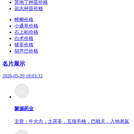
苦地丁种苗价格
远志种苗价格
蟑螂价格
小通草价格
石上柏价格
白术价格
猪苓价格
胡芦巴价格
名片展示
2026-05-29 18:03:33
聚源药业
主营：牛大力，土茯苓，五指毛桃，巴戟天，入地老鼠