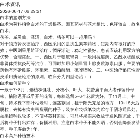
白术资讯
2026-06-17 09:29:21
白术的鉴别方法
白术为菊科植物白术的干燥根茎。因其药材与苍术相比，色泽较白，故名
白术。
茯苓、威灵仙、泽泻、白术、猪苓可以一起用吗？
对于狼疮肾炎德治疗，西医采用的是抗生素等药物，短期内有很好的疗
效；中医则采用辨证治疗，循序渐进，稳定性很好。患者应该利用双方的
优势，合理搭配。一、西医对于狼疮肾炎，一般用抗疟药、乙酰水杨酸或
非甾体类抗炎药等治疗，可同时加用小剂量肾上腺皮质激素口服，主要的
药物有环磷酰胺、环孢素、霉酚酸酯、硫唑嘌呤。二、中医治疗狼疮性肾
炎采用辨证论治的原则。临床分为四型论治：（
白术如何留种？
一般于7~8月，选植株健壮、分枝小、叶大、花蕾扁平而大者作留种母
株。摘除迟开或早开的花蕾，每株选留5~6个花蕾为好。于11月上、中
旬，待术株下部叶枯老时，连茎割回，挂于阳光充足的地方，10~15天后
脱粒，去掉有病虫害瘦弱的种子，装在布袋或纸袋内贮存于阴凉通风处。
如果留种数较多，不便将茎秆割回，可只将果实采收放于通风阴凉处，干
后将种子打出贮存，备播种用。注意白术种子不能久晒，否则会降低发芽
率。种子寿命为1年。
白术高产种植技术