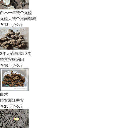
白术一年统个无硫
无硫大统个
河南郸城
￥13
元/公斤
2年无硫白术30吨
统货
安微涡阳
￥16
元/公斤
白术
统货
浙江磐安
￥25
元/公斤