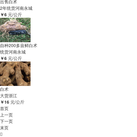
出售白术
2年统货
河南永城
￥6
元/公斤
自种200多亩鲜白术
统货
河南永城
￥6
元/公斤
白术
大货
浙江
￥16
元/公斤
首页
上一页
下一页
末页