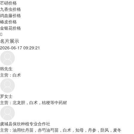
芒硝价格
九香虫价格
鸡血藤价格
椿皮价格
金银花价格
名片展示
2026-06-17 09:29:21
韩先生
主营：白术
罗女士
主营：北龙胆，白术，桔梗等中药材
虞城县保欣种植专业合作社
主营：油用牡丹苗，赤芍油芍苗，白术，知母，丹参，防风，麦冬