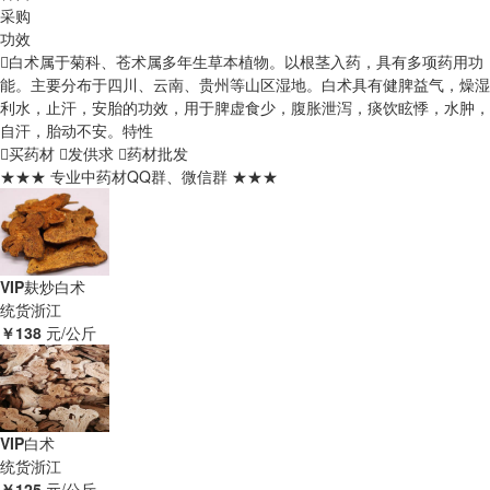
采购
功效
白术属于菊科、苍术属多年生草本植物。以根茎入药，具有多项药用功
能。主要分布于四川、云南、贵州等山区湿地。白术具有健脾益气，燥湿
利水，止汗，安胎的功效，用于脾虚食少，腹胀泄泻，痰饮眩悸，水肿，
自汗，胎动不安。
特性
买药材
发供求
药材批发
★★★ 专业中药材QQ群、微信群 ★★★
VIP
麸炒白术
统货
浙江
￥138
元/公斤
VIP
白术
统货
浙江
￥125
元/公斤