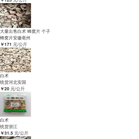
大量出售白术 蜂窝片 个子
蜂窝片
安徽亳州
￥171
元/公斤
白术
统货
河北安国
￥20
元/公斤
白术
统货
浙江
￥31.5
元/公斤