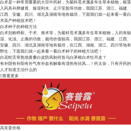
白术是一种常用重要的大宗中药材，为菊科苍术属多年生草本植物，根茎
入药具补脾健胃、燥湿利水、止汗安胎等功效，我国江苏、浙江、福建、
江西、安徽、四川、湖北及湖南等地有栽培，下面我们就一起来看一看白
术高产种植技术吧！
白术种子的种植方法
白术别称桴蓟、于术、淅术等，为菊科苍术属多年生草本植物，入药有燥
湿、化浊、止痛的功效，栽培价值较高，我国江苏、浙江、福建、江西、
安徽、四川、湖北及湖南等地有栽培，在江西、湖南、浙江、四川等地有
野生，下面我们就一起来看一看白术种子的种植方法吧！
白花蛇舌草熟地黄桑白皮防风制何首乌白茅根白术牡丹皮？
有补阴有补阳有补气有补血有解毒有清热有祛风…！药太杂，只有开药的
人才知道主治什么的
查看更多
高良姜价格