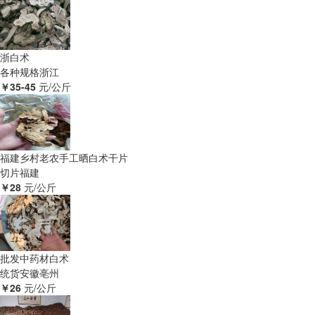
浙白术
各种规格
浙江
￥35-45
元/公斤
福建乡村老农手工晒白术干片
切片
福建
￥28
元/公斤
批发中药材白术
统货
安徽亳州
￥26
元/公斤