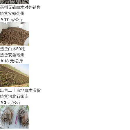
亳州无硫白术对外销售
统货
安徽亳州
￥17
元/公斤
选货白术50吨
选货
安徽亳州
￥18
元/公斤
出售二十亩地白术湿货
统货
河北石家庄
￥3
元/公斤