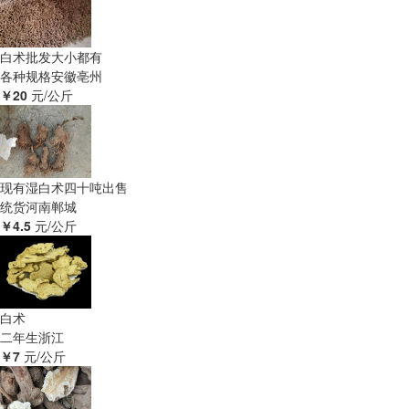
白术批发大小都有
各种规格
安徽亳州
￥20
元/公斤
现有湿白术四十吨出售
统货
河南郸城
￥4.5
元/公斤
白术
二年生
浙江
￥7
元/公斤