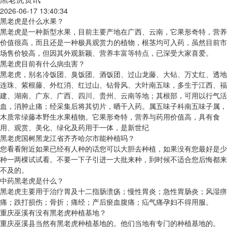
2026-06-17 13:40:34
黑老虎是什么水果？
黑老虎是一种新型水果，目前主要产地在广西、云南，它果形奇特，营养
价值很高，而且还是一种极具观赏力的植物，根茎均可入药，虽然目前市
场售价较高，但因其外观新颖、营养丰富等特点，已深受大家喜爱。
黑老虎目前有什么病虫害？
黑老虎，别名冷饭团、臭饭团、酒饭团、过山龙藤、大钻、万丈红、透地
连珠、紫根藤、外红消、红过山、钻骨风、大叶南五味，多生于江西、福
建、湖南、广东、广西、四川、贵州、云南等地；其根部，可用以行气活
血，消肿止痛；经采集后将其切片，晒干入药。属五味子科南五味子属，
木质常绿藤本野生水果植物。它果形奇特，营养与药用价值高，具有食
用、观赏、美化、绿化及药用于一体，是新世纪
黑老虎国树黑龙江省齐齐哈尔市能种植吗？
您看看附近如果已经有人种的话您可以大胆去种植，如果没有您最好是少
种一两棵试试看。不要一下子引进一大批来种，到时候不适合您后悔都来
不及的。
中药黑老虎是什么？
黑老虎主要用于治疗胃及十二指肠溃疡；慢性胃炎；急性胃肠炎；风湿痹
痛；跌打损伤；骨折；痛经；产后瘀血腹痛；疝气痛孕妇不得用服。
重庆巫溪有没有黑老虎种植基地？
重庆巫溪县当然有黑老虎种植基地的。他们当地有专门的种植基地的。