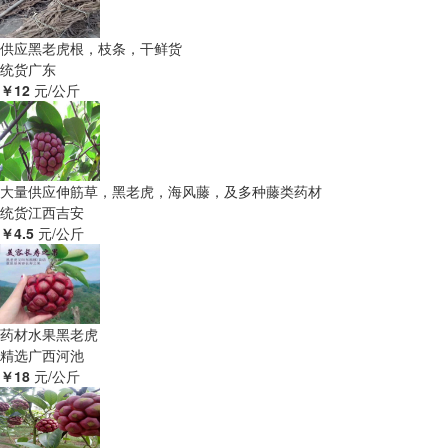
供应黑老虎根，枝条，干鲜货
统货
广东
￥12
元/公斤
大量供应伸筋草，黑老虎，海风藤，及多种藤类药材
统货
江西吉安
￥4.5
元/公斤
药材水果黑老虎
精选
广西河池
￥18
元/公斤