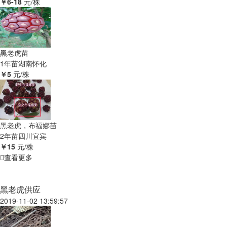
￥6-18
元/株
黑老虎苗
1年苗
湖南怀化
￥5
元/株
黑老虎，布福娜苗
2年苗
四川宜宾
￥15
元/株
查看更多
黑老虎供应
2019-11-02 13:59:57