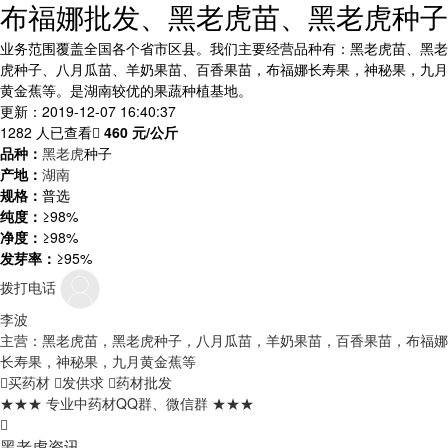
布福娜批发、黑老虎苗、黑老虎种子
业务范围覆盖全国各个省市区县。我们主要经营品种有：黑老虎苗、黑老
虎种子、八月瓜苗、羊奶果苗、百香果苗，布福娜长寿果，神秘果，九月
黄金蕉等。是湖南较优的果蔬种植基地。
更新：2019-12-07 16:40:37
1282 人已查看
460
元/公斤
品种：
黑老虎
种子
产地：
湖南
规格：
普选
纯度：
≥98%
净度：
≥98%
发芽率：
≥95%
拨打电话
李波
主营：黑老虎苗，黑老虎种子，八月瓜苗，羊奶果苗，百香果苗，布福娜
长寿果，神秘果，九月黄金蕉等
买药材
发供求
药材批发
★★★ 专业中药材QQ群、微信群 ★★★
黑老虎资讯