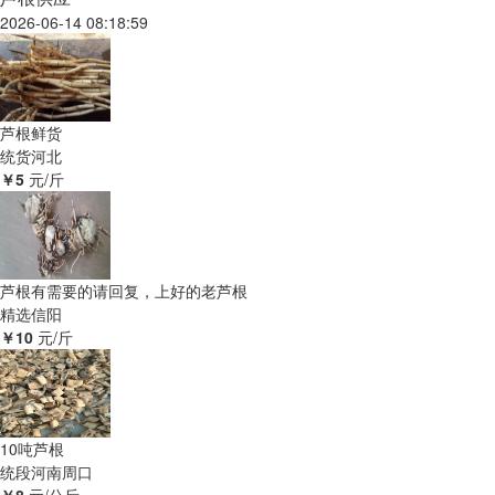
2026-06-14 08:18:59
芦根鲜货
统货
河北
￥5
元/斤
芦根有需要的请回复，上好的老芦根
精选
信阳
￥10
元/斤
10吨芦根
统段
河南周口