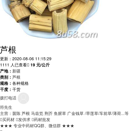
芦根
更新：2020-08-06 11:15:29
1111 人已查看
19
元/公斤
产地：
新疆
类别：
芦根
规格：
各种规格
干度：
干货
拨打电话
符先生
主营：茵陈 芦根 马齿笕 荆芥 鱼腥草 广金钱草 /旱莲草/车前草/薄荷...等
买药材
发供求
药材批发
★★★ 专业中药材QQ群、微信群 ★★★