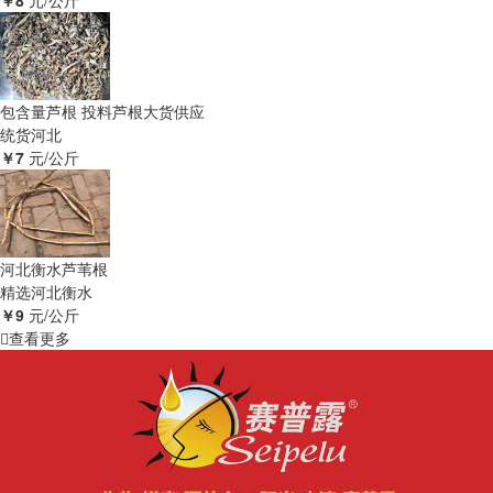
￥8
元/公斤
包含量芦根 投料芦根大货供应
统货
河北
￥7
元/公斤
河北衡水芦苇根
精选
河北衡水
￥9
元/公斤
查看更多