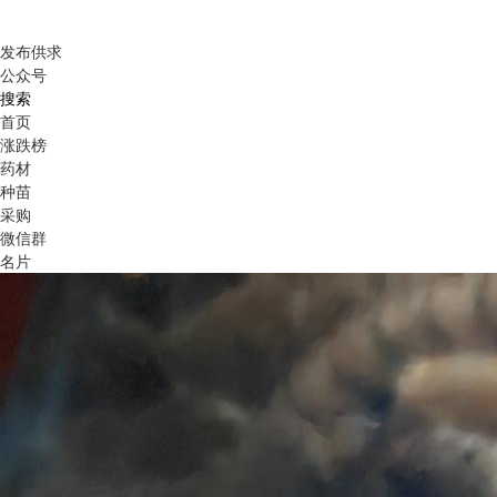
发布供求
公众号
搜索
首页
涨跌榜
药材
种苗
采购
微信群
名片