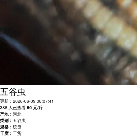
五谷虫
更新：2026-06-09 08:07:41
386 人已查看
50
元/斤
产地：
河北
类别：
五谷虫
规格：
统货
干度：
干货