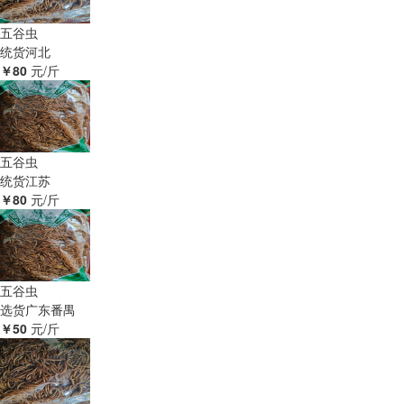
五谷虫
统货
河北
￥80
元/斤
五谷虫
统货
江苏
￥80
元/斤
五谷虫
选货
广东番禺
￥50
元/斤