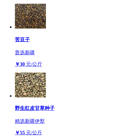
苦豆子
普选
新疆
￥30
元/公斤
野生红皮甘草种子
精选
新疆伊犁
￥55
元/公斤