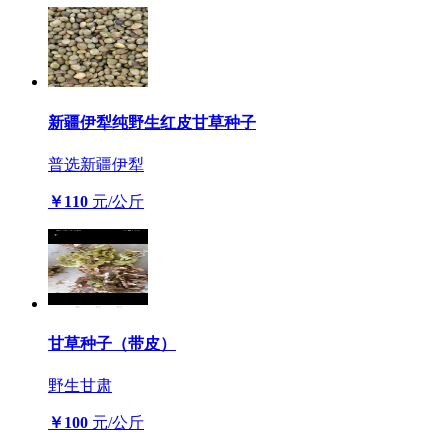
新疆伊犁纯野生红皮甘草种子
普选
新疆伊犁
￥110
元/公斤
甘草种子（带皮）
野生
甘肃
￥100
元/公斤