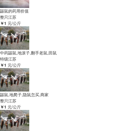
鼹鼠的药用价值
整只
江苏
￥1
元/公斤
中药鼹鼠,地滚子,翻手老鼠,田鼠
特级
江苏
￥1
元/公斤
鼹鼠,地爬子,隐鼠怎买,商家
整只
江苏
￥1
元/公斤