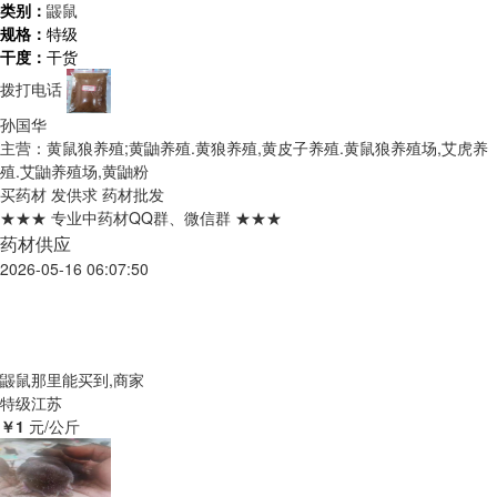
类别：
鼹鼠
规格：
特级
干度：
干货
拨打电话
孙国华
主营：黄鼠狼养殖;黄鼬养殖.黄狼养殖,黄皮子养殖.黄鼠狼养殖场,艾虎养
殖.艾鼬养殖场,黄鼬粉
买药材
发供求
药材批发
★★★ 专业中药材QQ群、微信群 ★★★
药材供应
2026-05-16 06:07:50
鼹鼠那里能买到,商家
特级
江苏
￥1
元/公斤