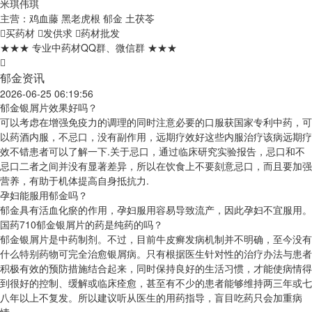
米琪伟琪
主营：鸡血藤 黑老虎根 郁金 土茯苓
买药材
发供求
药材批发
★★★ 专业中药材QQ群、微信群 ★★★
郁金资讯
2026-06-25 06:19:56
郁金银屑片效果好吗？
可以考虑在增强免疫力的调理的同时注意必要的口服获国家专利中药，可
以药酒内服，不忌口，没有副作用，远期疗效好这些内服治疗该病远期疗
效不错患者可以了解一下.关于忌口，通过临床研究实验报告，忌口和不
忌口二者之间并没有显著差异，所以在饮食上不要刻意忌口，而且要加强
营养，有助于机体提高自身抵抗力.
孕妇能服用郁金吗？
郁金具有活血化瘀的作用，孕妇服用容易导致流产，因此孕妇不宜服用。
国药710郁金银屑片的药是纯药的吗？
郁金银屑片是中药制剂。不过，目前牛皮癣发病机制并不明确，至今没有
什么特别药物可完全治愈银屑病。只有根据医生针对性的治疗办法与患者
积极有效的预防措施结合起来，同时保持良好的生活习惯，才能使病情得
到很好的控制、缓解或临床痊愈，甚至有不少的患者能够维持两三年或七
八年以上不复发。所以建议听从医生的用药指导，盲目吃药只会加重病