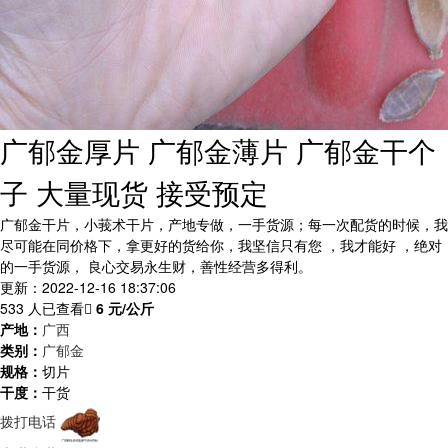
广郁金厚片 广郁金薄片 广郁金干个
子 大量现货 接受预定
广郁金干片，小莪术干片，产地专做，一手货源；每一次配货的时候，我
尽可能在同价格下，拿更好的货给你，我坚信只有您 ，我才能好 ，绝对
的一手货源， 良心交易永生财，善性经营多得利。
更新：2022-12-16 18:37:06
533 人已查看
6
元/公斤
产地：
广西
类别：
广郁金
规格：
切片
干度：
干货
拨打电话