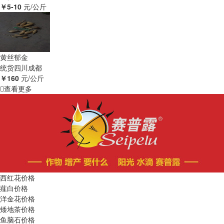
￥5-10
元/公斤
黄丝郁金
统货
四川成都
￥160
元/公斤
查看更多
西红花价格
薤白价格
洋金花价格
矮地茶价格
鱼脑石价格