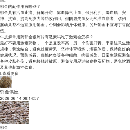
情。
郁金的副作用有哪些？
郁金具有活血止痛、解郁开窍、凉血降气止血、保肝利胆、降血脂、安
神、抗癌、提高免疫力等功效作用。但阴虚失血及无气滞血瘀者、孕妇、
婴幼儿都不适宜服用郁金，否则会影响身体健康。另外郁金不宜与丁香配
伍。
牛皮癣常用药郁金银屑片有激素吗吃了激素会怎样？
最好不要用激素药物，一个是复发率高，另一个伤害肝肾。平常注意生活
规律，劳逸结合，避免过度劳累，坚持体育锻炼，增强体质，保持良好的
健康状况。预防感冒、扁桃体炎等各种细菌、病毒感染。日常生活应避免
各种皮肤外伤，避免接触过敏原，避免食用易过敏食物及药物，避免饮酒
及其他刺激性饮食。
查看更多
郁金供应
2026-06-14 08:14:57
郁金