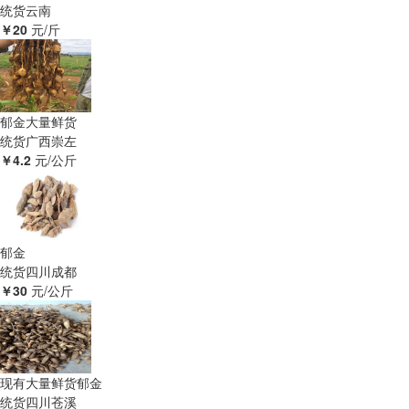
统货
云南
￥20
元/斤
郁金大量鲜货
统货
广西崇左
￥4.2
元/公斤
郁金
统货
四川成都
￥30
元/公斤
现有大量鲜货郁金
统货
四川苍溪