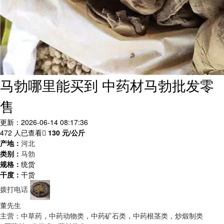
马勃哪里能买到 中药材马勃批发零
售
更新：2026-06-14 08:17:36
472 人已查看
130
元/公斤
产地：
河北
类别：
马勃
规格：
统货
干度：
干货
拨打电话
董先生
主营：中草药，中药动物类，中药矿石类，中药根茎类，炒煅制类