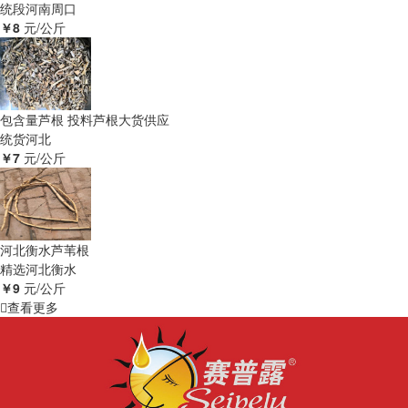
统段
河南周口
￥8
元/公斤
包含量芦根 投料芦根大货供应
统货
河北
￥7
元/公斤
河北衡水芦苇根
精选
河北衡水
￥9
元/公斤
查看更多