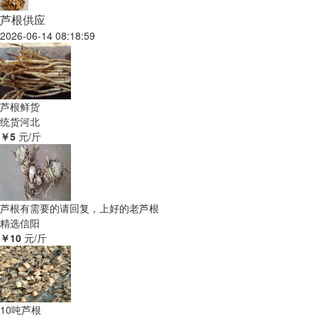
芦根供应
2026-06-14 08:18:59
芦根鲜货
统货
河北
￥5
元/斤
芦根有需要的请回复，上好的老芦根
精选
信阳
￥10
元/斤
10吨芦根