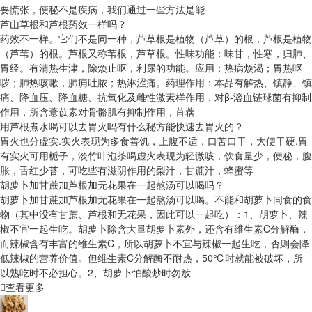
要慌张，便秘不是疾病，我们通过一些方法是能
芦山草根和芦根药效一样吗？
药效不一样。它们不是同一种，芦草根是植物（芦草）的根，芦根是植物
（芦苇）的根。芦根又称苇根，芦草根。性味功能：味甘，性寒，归肺、
胃经。有清热生津，除烦止呕，利尿的功能。应用：热病烦渴；胃热呕
哕；肺热咳嗽，肺痈吐脓；热淋涩痛。药理作用：本品有解热、镇静、镇
痛、降血压、降血糖、抗氧化及雌性激素样作用，对β-溶血链球菌有抑制
作用，所含薏苡素对骨骼肌有抑制作用，苜蓿
用芦根煮水喝可以去胃火吗有什么秘方能快速去胃火的？
胃火也分虚实.实火表现为多食善饥，上腹不适，口苦口干，大便干硬.胃
有实火可用栀子，淡竹叶泡茶喝虚火表现为轻微咳，饮食量少，便秘，腹
胀，舌红少苔，可吃些有滋阴作用的梨汁，甘蔗汁，蜂蜜等
胡萝卜加甘蔗加芦根加无花果在一起熬汤可以喝吗？
胡萝卜加甘蔗加芦根加无花果在一起熬汤可以喝。不能和胡萝卜同食的食
物（其中没有甘蔗、芦根和无花果，因此可以一起吃）：1、胡萝卜、辣
椒不宜一起生吃。胡萝卜除含大量胡萝卜素外，还含有维生素C分解酶，
而辣椒含有丰富的维生素C，所以胡萝卜不宜与辣椒一起生吃，否则会降
低辣椒的营养价值。但维生素C分解酶不耐热，50℃时就能被破坏，所
以熟吃时不必担心。2、胡萝卜怕酸炒时勿放
查看更多