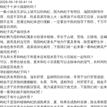
2026-06-18 02:41:14
枸杞子十岁小孩能吃吗？
一般小孩在五岁以上就可以吃枸杞，因为枸杞子有明目、滋阴润肺等作
用，但是不宜吃多，吃多容易导致上火；如果孩子出现其它症状，比如肾
阴不足等，想通过枸杞来进行缓解，一定要在中医的指导下用药，千万不
能盲目用药。
枸杞子高产栽培技术
枸杞树为茄科枸杞属多分枝灌木植物，常生于山坡、荒地、丘陵地、盐碱
地、路旁及村边宅旁，我国枸杞著名产地为宁夏及青海，除普遍野生外，
各地也有作药用、蔬菜或绿化栽培，下面我们就一起来看一看枸杞树高产
栽培技术吧！
芋头和大枣和枸杞子和薏米还有苞米茬子红小豆能在一起吃吗？
可以，营养比较全面。薏米和红小豆搭配可以去除体内的湿气，长时间吃
还能提高免疫力
孕妇能吃枸杞子吗？
枸杞具有养阴补血、滋补肝肾、益精明目的功效，常用于治疗肝肾虚损、
精血不足所致的腰膝酸软、头晕、耳鸣、遗精等症，对肝肾不足、精血不
能上济于目所致的眼目昏花、视力减退等症疗效尤佳，下面我们就一起来
看一看孕妇能不能吃枸杞吧！
枸杞子有什么副作用？
枸杞子是茄科植物枸杞的成熟果实，夏、秋果实成熟时采摘，除去果柄置
阴凉处晾至果皮起皱纹后再暴晒至外皮干硬、果肉柔软即得，遇阴雨可用