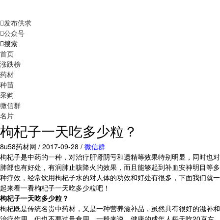
发布供求
公众号
搜索
首页
涨跌榜
药材
种苗
采购
微信群
名片
枸杞子一天吃多少粒？
8u58药材网 / 2017-09-28 /
微信群
枸杞子是中药的一种，对治疗肝肾阴亏和遗精等效果特别明显，同时也对
肺部也有好处，有润肺止咳降火的效果，而且能够起到补血安神明目等多
种疗效，经常饮用枸杞子水的对人体的功效和好处有很多，下面我们就一
起来看一看枸杞子一天吃多少粒吧！
枸杞子一天吃多少粒？
枸杞既是传统名贵中药材，又是一种营养滋补品，虽然具有很好的滋补和
治疗作用，但也不要过量食用。一般来说，健康的成年人每天吃20克左