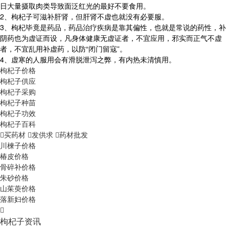
日大量摄取肉类导致面泛红光的最好不要食用。
2、枸杞子可滋补肝肾，但肝肾不虚也就没有必要服。
3、枸杞毕竟是药品，药品治疗疾病是靠其偏性，也就是常说的药性，补
阴药也为虚证而设，凡身体健康无虚证者，不宜应用，邪实而正气不虚
者，不宜乱用补虚药，以防“闭门留寇”。
4、虚寒的人服用会有滑脱泄泻之弊，有内热未清慎用。
枸杞子价格
枸杞子供应
枸杞子采购
枸杞子种苗
枸杞子功效
枸杞子百科
买药材
发供求
药材批发
川楝子价格
椿皮价格
骨碎补价格
朱砂价格
山茱萸价格
落新妇价格
枸杞子资讯