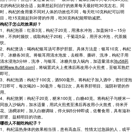
右的枸杞比较合适，如果想起到治疗的效果每天最好吃30克左右。同
时，枸杞的食用量不同对人体的功效也不同，每天吃10克枸杞可以明
目，吃15克能起到补肾的作用，吃30克枸杞能帮助减肥。
枸杞子怎么吃效果好？
1、枸杞泡茶：红茶3克，枸杞子20克，用沸水冲泡，加盖焖10～15分
钟，不拘时频饮，或取枸杞子20粒，干菊花5朵，用开水冲泡，代茶频
饮。
2、枸杞煲汤：喝枸杞银耳汤可养护肝脏。具体方法是：银耳10克，枸杞
子、冰糖各30克。将银耳用清水泡发，去根蒂、撕碎、洗净，枸杞子用
清水浸泡3分钟，洗净，与银耳、冰糖共放入锅内，加适量清水
[8u58药
材网ww.8u58.com]
，将锅置武火上煮沸后再改用小火煎煮，至银耳熟烂
即可。
3、枸杞泡酒：枸杞子100克，酒500毫升。将枸杞子加入酒中，密封浸泡
7日即可，每次喝20～30毫升，每日2次，具有养肝明目、滋阴补肾的作
用。
4、枸杞熬粥：枸杞子20克，粳米100克，白糖40克。将枸杞子与粳米一
同放入沙锅内，加水适量，用武火煎煮至沸后再改用小火熬煮，待米开
花、汤稠浓时，加入白糖调味，停火焖5分钟即成，佐餐食用，具有滋补
肝肾、益精明目的功效。
哪些人不能吃枸杞子？
1、枸杞温热身体的效果相当强，患有高血压、性情太过急躁的人，或平