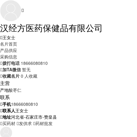
汉经方医药保健品有限公司
王女士
名片首页
产品供应
采购信息
拨打电话
18666080810
加TA微信
暂无
收藏名片
0 人收藏
主营
产地
酸枣仁
联系
手机
18666080810
联系人
王女士
地址
河北省-石家庄市-赞皇县
买药材
发供求
药材批发