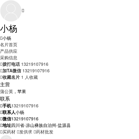
小杨
小杨
名片首页
产品供应
采购信息
拨打电话
13219107916
加TA微信
13219107916
收藏名片
1 人收藏
主营
蒲公英
，苹果
联系
手机
13219107916
联系人
小杨
微信
13219107916
地址
四川省-凉山彝族自治州-盐源县
买药材
发供求
药材批发