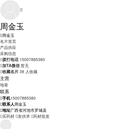
周金玉
周金玉
名片首页
产品供应
采购信息
拨打电话
15007885380
加TA微信
暂无
收藏名片
38 人收藏
主营
地蚕
联系
手机
15007885380
联系人
周金玉
地址
广西省河池市罗城县
买药材
发供求
药材批发