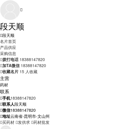
段天顺
段天顺
名片首页
产品供应
采购信息
拨打电话
18388147820
加TA微信
18388147820
收藏名片
15 人收藏
主营
药材
联系
手机
18388147820
联系人
段天顺
微信
18388147820
地址
云南省-昆明市-文山州
买药材
发供求
药材批发