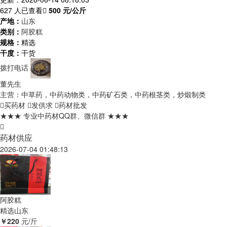
627 人已查看
500
元/公斤
产地：
山东
类别：
阿胶糕
规格：
精选
干度：
干货
拨打电话
董先生
主营：中草药，中药动物类，中药矿石类，中药根茎类，炒煅制类
买药材
发供求
药材批发
★★★ 专业中药材QQ群、微信群 ★★★
药材供应
2026-07-04 01:48:13
阿胶糕
精选
山东
￥220
元/斤