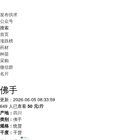
发布供求
公众号
搜索
首页
涨跌榜
药材
种苗
采购
微信群
名片
佛手
更新：2026-06-05 08:33:59
649 人已查看
50
元/斤
产地：
四川
类别：
佛手
规格：
统货
干度：
干货