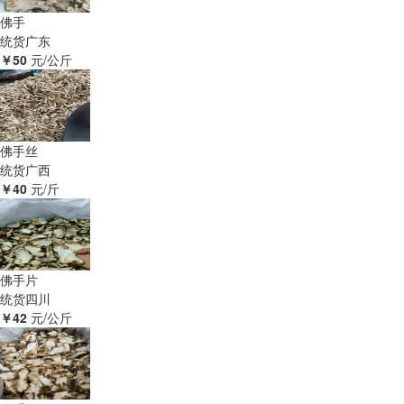
佛手
统货
广东
￥50
元/公斤
佛手丝
统货
广西
￥40
元/斤
佛手片
统货
四川
￥42
元/公斤