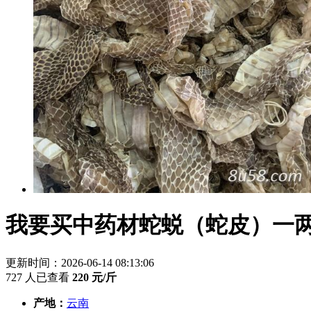
我要买中药材蛇蜕（蛇皮）一两
更新时间：2026-06-14 08:13:06
727 人已查看
220
元/斤
产地：
云南