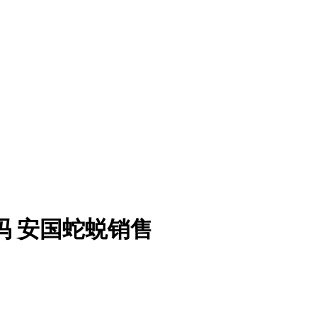
吗 安国蛇蜕销售