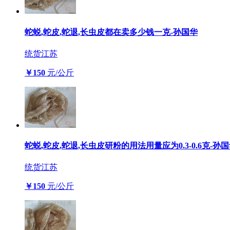
蛇蜕,蛇皮,蛇退,长虫皮都在卖多少钱一克-孙国华
统货
江苏
￥150
元/公斤
蛇蜕,蛇皮,蛇退,长虫皮研粉的用法用量应为0.3-0.6克-孙
统货
江苏
￥150
元/公斤