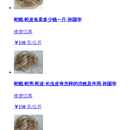
蛇蜕,蛇皮各卖多少钱一斤-孙国华
统货
江苏
￥150
元/公斤
蛇蜕,蛇壳,蛇皮,长虫皮有怎样的功效及作用-孙国华
统货
江苏
￥150
元/公斤