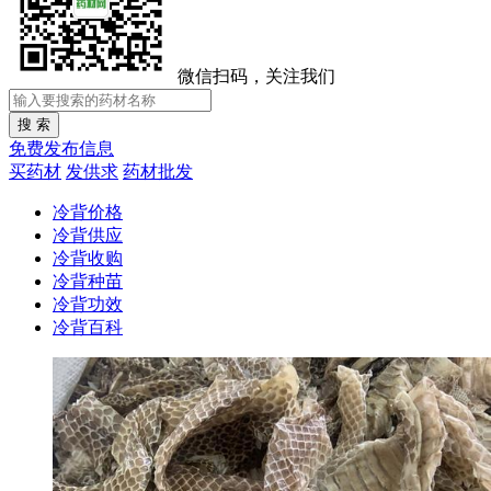
微信扫码，关注我们
免费发布信息
买药材
发供求
药材批发
冷背价格
冷背供应
冷背收购
冷背种苗
冷背功效
冷背百科