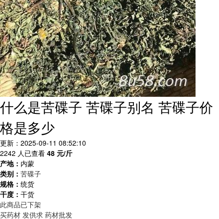
什么是苦碟子 苦碟子别名 苦碟子价
格是多少
更新：2025-09-11 08:52:10
2242 人已查看
48
元/斤
产地：
内蒙
类别：
苦碟子
规格：
统货
干度：
干货
此商品已下架
买药材
发供求
药材批发