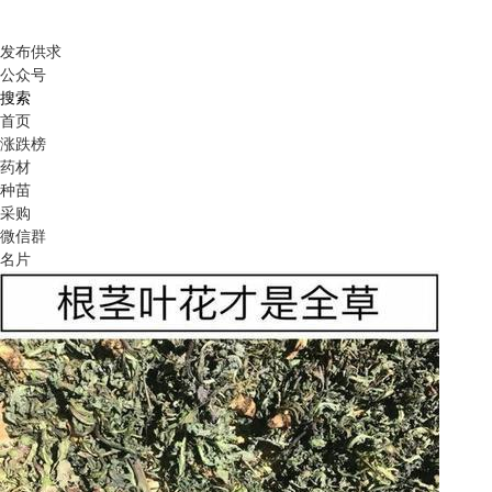
发布供求
公众号
搜索
首页
涨跌榜
药材
种苗
采购
微信群
名片